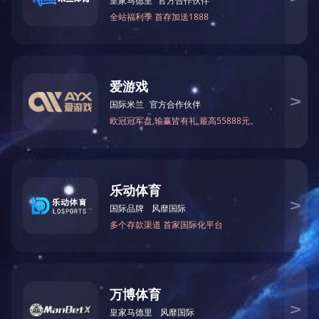
星空(中国)
上一页
下一页
尾页
企业概况
新闻中心
产品展示
工程案列
合作加盟
服务支
持
联系我们
扫一扫，关注我们
扫一扫，手机访问