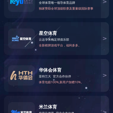
铁路预埋件
墩顶吊栏
人行道钢横梁