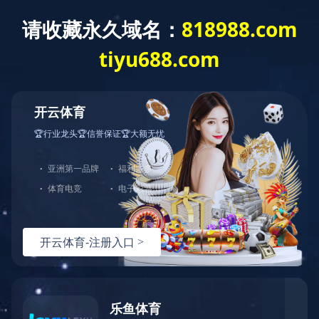
咨询热线：
400-8228-286
Toggle
navigati
产品展示
铁路公路附属配套产品系列